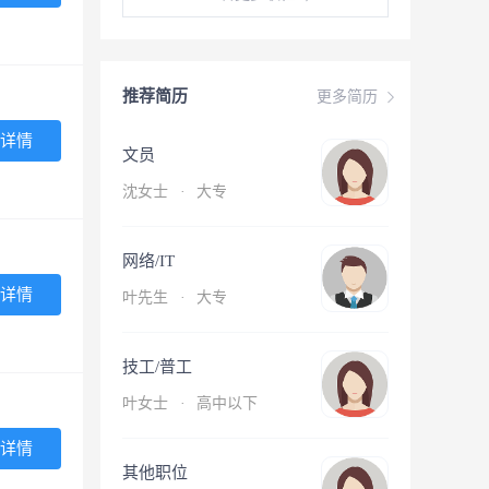
推荐简历
更多简历
详情
文员
沈女士
·
大专
网络/IT
详情
叶先生
·
大专
技工/普工
叶女士
·
高中以下
详情
其他职位