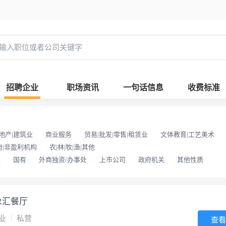
招聘企业
职场资讯
一句话信息
收费标准
地产|建筑业
商业服务
贸易|批发|零售|租赁业
文体教育|工艺美术
府|非盈利机构
农|林|牧|渔|其他
位
国有
外商独资/办事处
上市公司
政府机关
其他性质
象汇餐厅
业
私营
查看