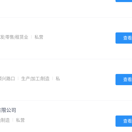
发|零售|租赁业
私营
查看
顺兴路口
生产|加工|制造
私
查看
有限公司
|制造
私营
查看