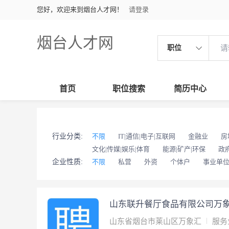
您好，欢迎来到烟台人才网！
请登录
烟台人才网
职位
首页
职位搜索
简历中心
行业分类:
不限
IT|通信|电子|互联网
金融业
房
文化|传媒|娱乐|体育
能源|矿产|环保
政
企业性质:
不限
私营
外资
个体户
事业单
山东联升餐厅食品有限公司万
山东省烟台市莱山区万象汇
服务