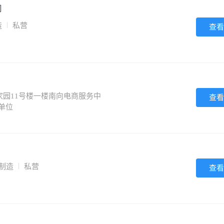
司
造
私营
查看
园11号楼一楼南向电商服务中
查看
单位
|制造
私营
查看