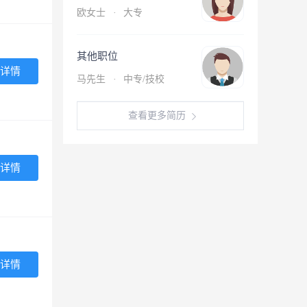
欧女士
·
大专
其他职位
详情
马先生
·
中专/技校
查看更多简历
详情
详情