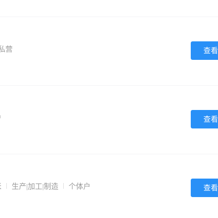
私营
查看
户
查看
米
生产|加工|制造
个体户
查看