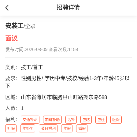
招聘详情
安装工
/全职
面议
发布时间:2026-08-09 查看次数:1159
类别:
技工/普工
要求:
性别男性/ 学历中专/技校/经验1-3年/年龄45岁以
下
区域:
山东省潍坊市临朐县山旺路尧东路588
人数:
1
福利:
交通补贴
加班补助
话补
包吃
包住
医保
社保
年终奖
节日福利
年假
婚假